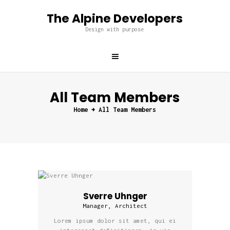
The Alpine Developers
The Alpine Developers
Design with purpose
Design with purpose
Home
About us
All Team Members
Services
Home
All Team Members
Projects
Blog
Contacts
Sverre Uhnger
Manager, Architect
Lorem ipsum dolor sit amet, qui ei