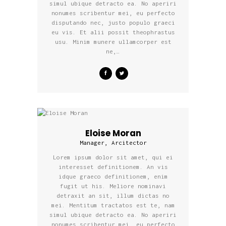
simul ubique detracto ea. No aperiri
nonumes scribentur mei, eu perfecto
disputando nec, justo populo graeci
eu vis. Et alii possit theophrastus
usu. Minim munere ullamcorper est
ne,…
Eloise Moran
Manager, Arcitector
Lorem ipsum dolor sit amet, qui ei
interesset definitionem. An vis
idque graeco definitionem, enim
fugit ut his. Meliore nominavi
detraxit an sit, illum dictas no
mei. Mentitum tractatos est te, nam
simul ubique detracto ea. No aperiri
nonumes scribentur mei, eu perfecto