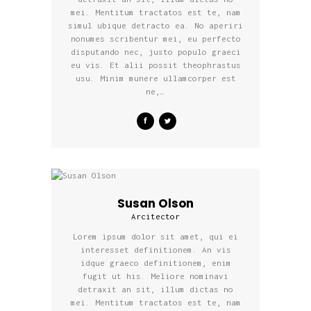
mei. Mentitum tractatos est te, nam
simul ubique detracto ea. No aperiri
nonumes scribentur mei, eu perfecto
disputando nec, justo populo graeci
eu vis. Et alii possit theophrastus
usu. Minim munere ullamcorper est
ne,…
Susan Olson
Arcitector
Lorem ipsum dolor sit amet, qui ei
interesset definitionem. An vis
idque graeco definitionem, enim
fugit ut his. Meliore nominavi
detraxit an sit, illum dictas no
mei. Mentitum tractatos est te, nam