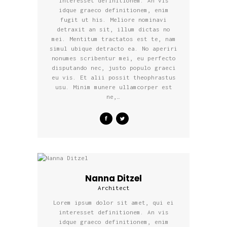
interesset definitionem. An vis
idque graeco definitionem, enim
fugit ut his. Meliore nominavi
detraxit an sit, illum dictas no
mei. Mentitum tractatos est te, nam
simul ubique detracto ea. No aperiri
nonumes scribentur mei, eu perfecto
disputando nec, justo populo graeci
eu vis. Et alii possit theophrastus
usu. Minim munere ullamcorper est
ne,…
Nanna Ditzel
Architect
Lorem ipsum dolor sit amet, qui ei
interesset definitionem. An vis
idque graeco definitionem, enim