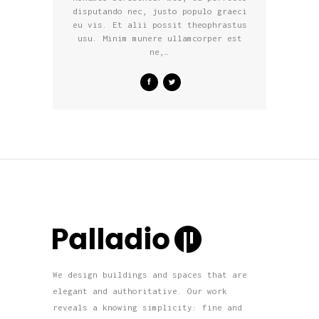
disputando nec, justo populo graeci
eu vis. Et alii possit theophrastus
usu. Minim munere ullamcorper est
ne,…
We design buildings and spaces that are
elegant and authoritative. Our work
reveals a knowing simplicity: fine and