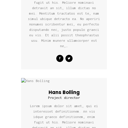
fugit ut his. Meliore nominavi
detraxit an sit, illum dictas no
mei. Mentitum tractatos est te, nam
simul ubique detracto ea. No aperiri
nonumes scribentur mei, eu perfecto
disputando nec, justo populo graeci
eu vis. Et alii possit theophrastus
usu. Minim munere ullamcorper est
ne,…
Hans Bolling
Project director
Lorem ipsum dolor sit amet, qui ei
interesset definitionem. An vis
idque graeco definitionem, enim
fugit ut his. Meliore nominavi
detraxit an sit, illum dictas no